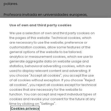
polares.
Profesora invitada en universidades europeas,
americanas y africanas.
Use of own and third party cookies
Delegada de España en el Grupo de Trabajo de Ciencias
We use a selection of own and third party cookies on
the pages of this website: Technical cookies, which
Sociales y Humanidades del International Arctic Science
are necessary to use the website; preference or
Committee, miembro del Research Priority Team 4 de la
customization cookies, allow some features of the
general options of the website to be tailored;
International Conference on Arctic Research Planning IV.
analytics or measurement cookies, which we use to
generate aggregate data on website usage and
statistics, behavioral adversiting cookies, witch are
used to display relevant content and adversiting. If
you choose "Accept all cookies", you accept the use
of all cookies without exception. If you choose "Reject
all cookies", you reject all cookies except for technical
cookies that are necessary for the website to
function. You can accept and reject individual types of
cookies and revoke your consent for the future at any
Aviso legal
time by clicking on "Settings".
Cookies privacy