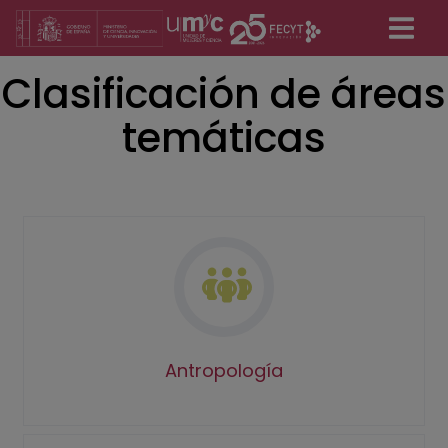
Pasar
al
contenido
Clasificación de áreas
principal
temáticas
Antropología