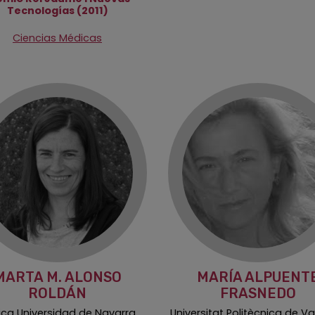
Tecnologías (2011)
Ciencias Médicas
MARTA M. ALONSO
MARÍA ALPUENT
ROLDÁN
FRASNEDO
nica Universidad de Navarra
Universitat Politècnica de V