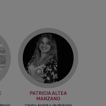
E
PATRICIA ALTEA
MANZANO
alència
Centro Andaluz de Biología