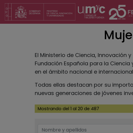
Pasar
al
contenido
principal
Muje
El Ministerio de Ciencia, Innovación 
Fundación Española para la Ciencia y
en el ámbito nacional e internacional
Todas ellas destacan por su importan
nuevas generaciones de jóvenes inv
Mostrando del 1 al 20 de 487