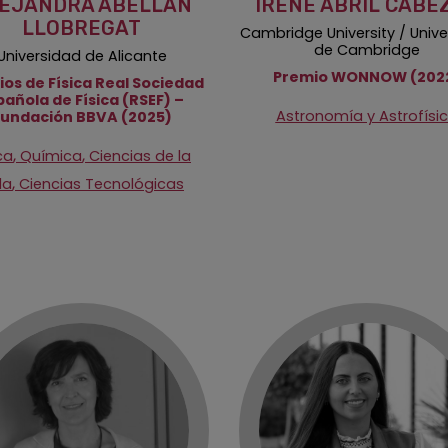
EJANDRA ABELLÁN
IRENE ABRIL CABE
LLOBREGAT
Cambridge University / Univ
de Cambridge
Universidad de Alicante
Premio WONNOW (202
os de Física Real Sociedad
pañola de Física (RSEF) –
Astronomía y Astrofísi
Fundación BBVA (2025)
,
,
ca
Química
Ciencias de la
,
da
Ciencias Tecnológicas