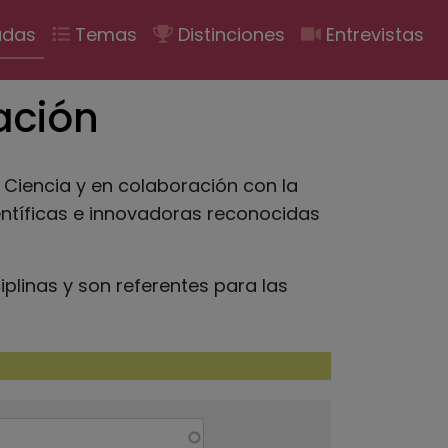
ión
adas
Temas
Distinciones
Entrevistas
ación
y Ciencia y en colaboración con la
ientíficas e innovadoras reconocidas
iplinas y son referentes para las