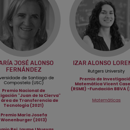
ARÍA JOSÉ ALONSO
IZAR ALONSO LORE
FERNÁNDEZ
Rutgers University
iversidade de Santiago de
Premio de Investigaci
Compostela (USC)
Matemática Vicent Case
(RSME) -Fundación BBVA (
Premio Nacional de
tigación "Juan de la Cierva"
Matemáticas
l área de Transferencia de
Tecnología (2021)
Premio María Josefa
Wonenburger (2013)
emio Rei Jaume I Nuevas