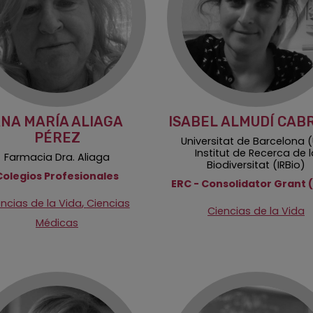
NA MARÍA ALIAGA
ISABEL ALMUDÍ CAB
PÉREZ
Universitat de Barcelona (
Institut de Recerca de l
Farmacia Dra. Aliaga
Biodiversitat (IRBio)
Colegios Profesionales
ERC - Consolidator Grant 
,
ncias de la Vida
Ciencias
Ciencias de la Vida
Médicas