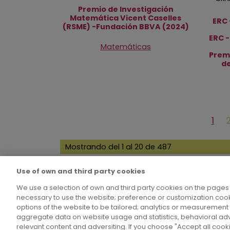
Premio de Investigación
Matemática Vicent Caselles
ERC 
(RSME) -Fundación BBVA (2024)
ERC -
Matemáticas
Premi
de
Paginación
Pág
1
act
Mostrando del 1 al 20 de 487
Use of own and third party cookies
We use a selection of own and third party cookies on the pages 
necessary to use the website; preference or customization cook
options of the website to be tailored; analytics or measuremen
aggregate data on website usage and statistics, behavioral adve
Aviso 
relevant content and adversiting. If you choose "Accept all cooki