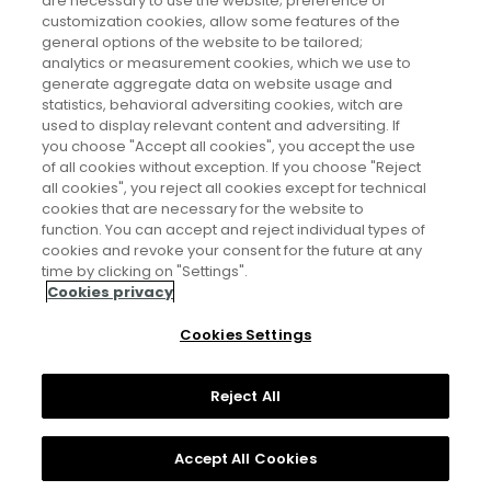
are necessary to use the website; preference or
Ministerio de Economía y Transformación Digital y del
customization cookies, allow some features of the
general options of the website to be tailored;
grupo de expertos en IA de la OECD.
analytics or measurement cookies, which we use to
generate aggregate data on website usage and
statistics, behavioral adversiting cookies, witch are
used to display relevant content and adversiting. If
you choose "Accept all cookies", you accept the use
of all cookies without exception. If you choose "Reject
all cookies", you reject all cookies except for technical
cookies that are necessary for the website to
function. You can accept and reject individual types of
cookies and revoke your consent for the future at any
Aviso legal
time by clicking on "Settings".
Cookies privacy
Política de privacidad
Cookies Settings
Política de cookies
Reject All
Accept All Cookies