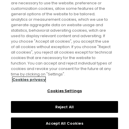
are necessary to use the website; preference or
decidido dedicar su carrera profesional a hacer llegar la
customization cookies, allow some features of the
general options of the website to be tailored;
tecnología a TODAS las personas.
analytics or measurement cookies, which we use to
generate aggregate data on website usage and
statistics, behavioral adversiting cookies, witch are
used to display relevant content and adversiting. If
you choose "Accept all cookies", you accept the use
of all cookies without exception. If you choose "Reject
all cookies", you reject all cookies except for technical
cookies that are necessary for the website to
function. You can accept and reject individual types of
cookies and revoke your consent for the future at any
Aviso legal
time by clicking on "Settings".
Cookies privacy
Política de privacidad
Cookies Settings
Política de cookies
Reject All
Accept All Cookies