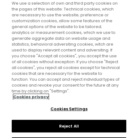
We use a selection of own and third party cookies on
Universidad de Granada. En abril de 2024 se incorporó a
the pages of this website: Technical cookies, which
la USC como Profesora Ayudante Doctora.
are necessary to use the website; preference or
customization cookies, allow some features of the
general options of the website to be tailored;
analytics or measurement cookies, which we use to
generate aggregate data on website usage and
https://sites.google.com/view/mariaalonsopena/
statistics, behavioral adversiting cookies, witch are
used to display relevant content and adversiting. If
you choose "Accept all cookies", you accept the use
of all cookies without exception. If you choose "Reject
all cookies", you reject all cookies except for technical
cookies that are necessary for the website to
function. You can accept and reject individual types of
cookies and revoke your consent for the future at any
Aviso legal
time by clicking on "Settings".
Cookies privacy
Política de privacidad
Cookies Settings
Política de cookies
Reject All