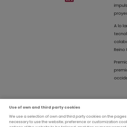
impuls
proye
A lo l
tecnol
colabo
Reino 
Premio
premio
occide
Use of own and third party cookies
We use a selection of own and third party cookies on the pages 
necessary to use the website; preference or customization cook