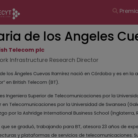
Navegac
Premi
principal
ria de los Angeles Cu
tish Telecom plc
rk Infrastructure Research Director
de los Ángeles Cuevas Ramírez nació en Córdoba y es en la a
or” en British Telecom (BT).
es Ingeniera Superior de Telecomunicaciones por la Universid
 en Telecomunicaciones por la Universidad de Swansea (Gales
zgo por la Ashridge International Business School (Inglaterra, 
que se graduó, trabajando para BT, atesora 23 años de experi
ecturas y plataformas de servicios de telecomunicaciones. Su