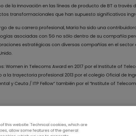
o de la innovación en las líneas de producto de BT a través
ctos transformacionales que han supuesto significativos ing
argo de su carrera profesional, María ha sido una contribuido
ogías asociadas con 5G no sólo dentro de su compañía pero 
raciones estratégicas con diversas compañías en el sector 
Unido.
s: Women in Telecoms Award en 2017 por el Institute of Teleco
 a la trayectoria profesional 2013 por el colegio Oficial de 
ntal y Ceuta / ITP Fellow” también por el “Institute of Telecom
of this website: Technical cookies, which are
ies, allow some features of the general