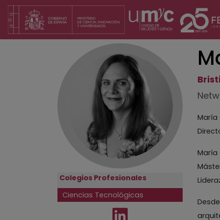
Pasar
al
contenido
principal
Ma
Bris
Netwo
María 
Direct
María 
Máster
Colegios Profesionales
Lidera
Ciencias Tecnológicas
Desde 
arquit