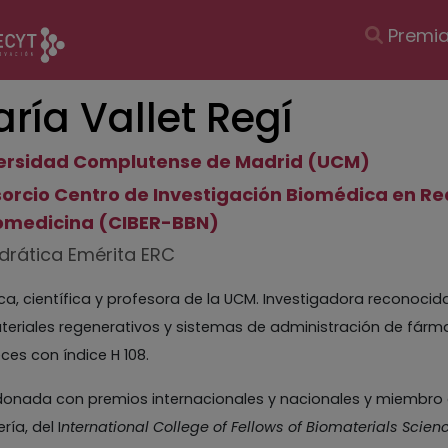
Navegac
Premi
principal
ría Vallet Regí
ersidad Complutense de Madrid (UCM)
orcio Centro de Investigación Biomédica en Red
medicina (CIBER-BBN)
drática Emérita ERC
a, científica y profesora de la UCM. Investigadora reconoci
eriales regenerativos y sistemas de administración de fárm
ces con índice H 108.
donada con premios internacionales y nacionales y miembro
ría, del I
nternational College of Fellows of Biomaterials Scie