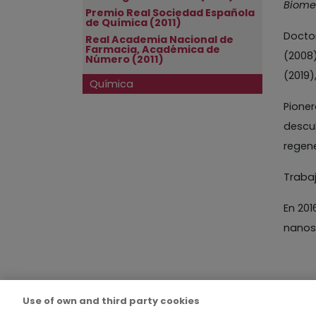
Biomed
Premio Real Sociedad Española
de Química (2011)
Doctor
Real Academia Nacional de
Farmacia, Académica de
(2008)
Número (2011)
(2019)
Química
Pioner
descub
regen
Trabaj
En 201
nanos
Use of own and third party cookies