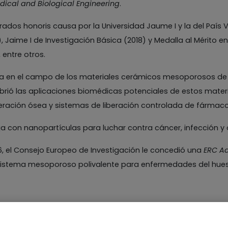
ical and Biological Engineering
.
ados honoris causa por la Universidad Jaume I y la del País 
, Jaime I de Investigación Básica (2018) y Medalla al Mérito en
, entre otros.
a en el campo de los materiales cerámicos mesoporosos de s
rió las aplicaciones biomédicas potenciales de estos materi
eración ósea y sistemas de liberación controlada de fármaco
a con nanopartículas para luchar contra cáncer, infección y 
6, el Consejo Europeo de Investigación le concedió una
ERC A
istema mesoporoso polivalente para enfermedades del hues