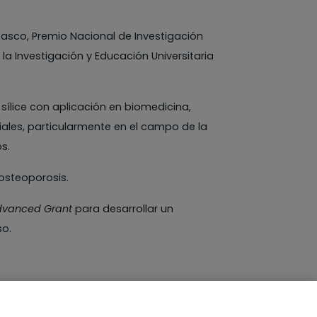
Vasco, Premio Nacional de Investigación
 la Investigación y Educación Universitaria
ílice con aplicación en biomedicina,
ales, particularmente en el campo de la
s.
osteoporosis.
dvanced Grant
para desarrollar un
o.