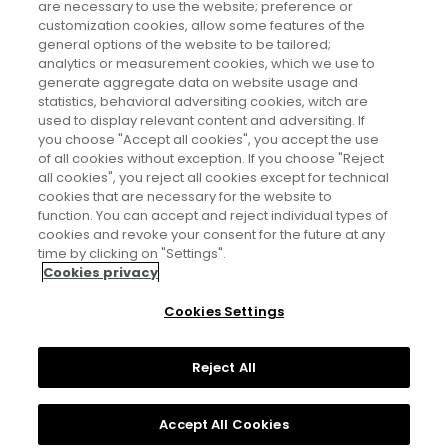
are necessary to use the website; preference or
customization cookies, allow some features of the
general options of the website to be tailored;
https://pazfdevera.wixsite.com/desafiofol
analytics or measurement cookies, which we use to
generate aggregate data on website usage and
https://desafiofol.wordpress.com/
statistics, behavioral adversiting cookies, witch are
used to display relevant content and adversiting. If
you choose "Accept all cookies", you accept the use
of all cookies without exception. If you choose "Reject
all cookies", you reject all cookies except for technical
cookies that are necessary for the website to
function. You can accept and reject individual types of
cookies and revoke your consent for the future at any
Aviso legal
time by clicking on "Settings".
Cookies privacy
Política de privacidad
Cookies Settings
Política de cookies
Reject All
Accept All Cookies