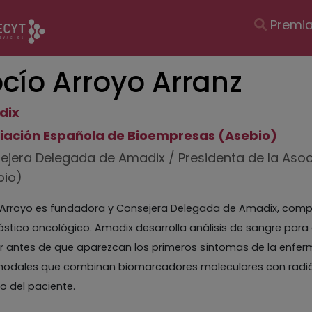
Navegac
Premi
principal
cío Arroyo Arranz
dix
iación Española de Bioempresas (Asebio)
ejera Delegada de Amadix / Presidenta de la Aso
bio)
 Arroyo es fundadora y Consejera Delegada de Amadix, compa
stico oncológico. Amadix desarrolla análisis de sangre para 
r antes de que aparezcan los primeros síntomas de la enfe
modales que combinan biomarcadores moleculares con radióm
o del paciente.