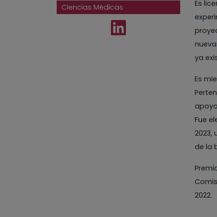
Es lic
Ciencias Médicas
experi
proye
nuevas
ya exi
Es mie
Perten
apoyo 
Fue e
2023, 
de la 
Premio
Comisi
2022.