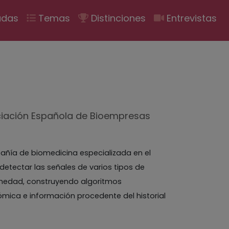
ión
adas
Temas
Distinciones
Entrevistas
ciación Española de Bioempresas
ñía de biomedicina especializada en el
detectar las señales de varios tipos de
rmedad, construyendo algoritmos
ica e información procedente del historial