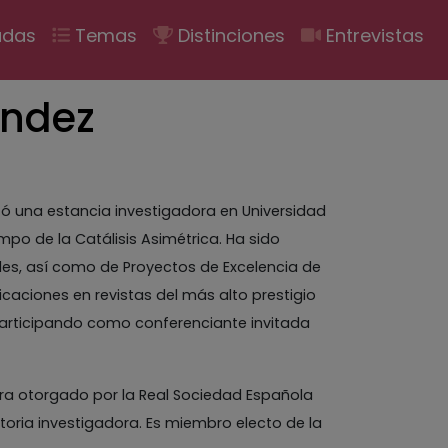
ión
adas
Temas
Distinciones
Entrevistas
ández
izó una estancia investigadora en Universidad
mpo de la Catálisis Asimétrica. Ha sido
les, así como de Proyectos de Excelencia de
icaciones en revistas del más alto prestigio
 participando como conferenciante invitada
dora otorgado por la Real Sociedad Española
ctoria investigadora. Es miembro electo de la