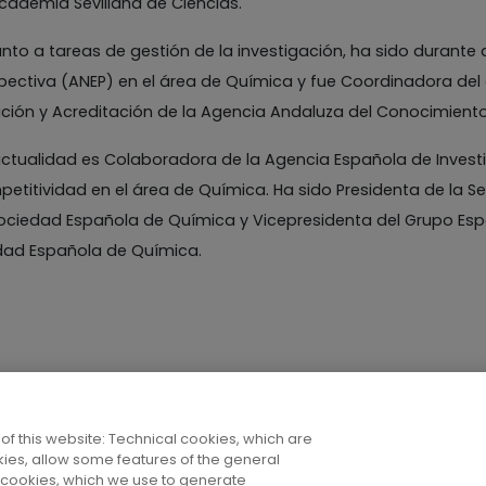
cademia Sevillana de Ciencias.
nto a tareas de gestión de la investigación, ha sido durante
pectiva (ANEP) en el área de Química y fue Coordinadora del
ción y Acreditación de la Agencia Andaluza del Conocimient
actualidad es Colaboradora de la Agencia Española de Investi
etitividad en el área de Química. Ha sido Presidenta de la Se
ociedad Española de Química y Vicepresidenta del Grupo Esp
dad Española de Química.
of this website: Technical cookies, which are
ies, allow some features of the general
t cookies, which we use to generate