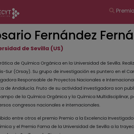
Navegac
Premi
principal
sario Fernández Fern
ersidad de Sevilla (US)
ática de Química Orgánica en la Universidad de Sevilla. Real
is-Sur (Orsay). Su grupo de investigación es puntero en el Ca
igadora Responsable de Proyectos Nacionales e Internaciona
ta de Andalucía. Fruto de su actividad investigadora son publ
campo de la Química Orgánica y la Química Multidisciplinar,
ersos congresos nacionales e internacionales.
ibido entre otros el premio Premio a la Excelencia Investiga
mica y el Premio Fama de la Universidad de Sevilla a la traye