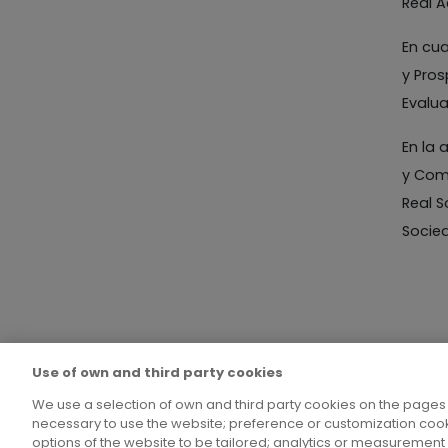
Real A
En cua
y Pros
Evalua
En la 
y Comp
Real S
Socie
Use of own and third party cookies
We use a selection of own and third party cookies on the pages 
necessary to use the website; preference or customization cook
options of the website to be tailored; analytics or measuremen