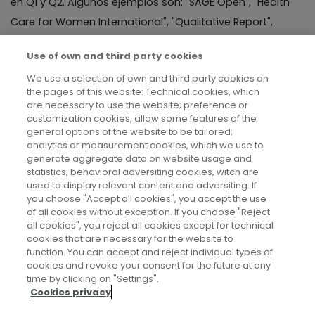
en Q1 y Q2. Algunos ejemplos son: "SAGE Open", "Health
Care for Women International", "Qualitative Report",
"Comparative Education" y "Power & Education". Su
Use of own and third party cookies
último libro (2024) se titula: “Biotechnologies and
We use a selection of own and third party cookies on
Reproductive Agency. An Ethnography of Solo
the pages of this website: Technical cookies, which
Motherhood in Spain and the United Kingdom”.
are necessary to use the website; preference or
customization cookies, allow some features of the
Routledge.
general options of the website to be tailored;
analytics or measurement cookies, which we use to
generate aggregate data on website usage and
https://ipp.csic.es/es/personal/ana-bravo-moreno
statistics, behavioral adversiting cookies, witch are
used to display relevant content and adversiting. If
you choose "Accept all cookies", you accept the use
of all cookies without exception. If you choose "Reject
all cookies", you reject all cookies except for technical
cookies that are necessary for the website to
function. You can accept and reject individual types of
cookies and revoke your consent for the future at any
Aviso legal
time by clicking on "Settings".
Cookies privacy
Política de privacidad