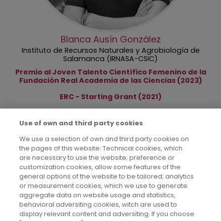
Blanca Ausín González
Instituto de Recursos Naturales y Agrobiología de
Salamanca (IRNASA-CSIC)
Premio al Joven Talento Científico Femenino de la
Fundación Real Academia de las Ciencias (2023)
ERC - Starting Grant (2021)
Ciencias de la Tierra y el Espacio
Use of own and third party cookies
Paginación
Página
1
Page
2
Page
3
Page
4
Page
5
Page
6
Page
7
Page
8
Page
9
Siguiente
››
Última
Última»
…
We use a selection of own and third party cookies on
actual
página
página
the pages of this website: Technical cookies, which
are necessary to use the website; preference or
customization cookies, allow some features of the
general options of the website to be tailored; analytics
or measurement cookies, which we use to generate
aggregate data on website usage and statistics,
behavioral adversiting cookies, witch are used to
display relevant content and adversiting. If you choose