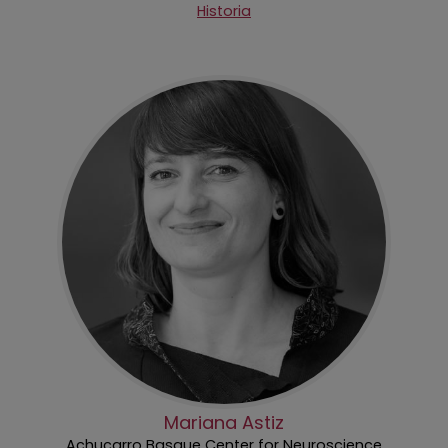
Historia
Mariana Astiz
Achucarro Basque Center for Neuroscience