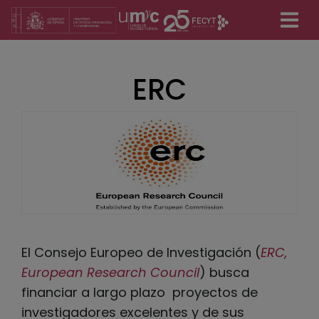
Pasar
al
contenido
principal
ERC
El Consejo Europeo de Investigación (
ERC,
European Research Council
) busca
financiar a largo plazo proyectos de
investigadores excelentes y de sus