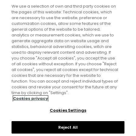
We use a selection of own and third party cookies on
En el año 2005 fue nombrada Vicedirectora de
the pages of this website: Technical cookies, which
Investigación Básica del CNIO y en junio de 2011 fue
are necessary to use the website; preference or
customization cookies, allow some features of the
nombrada Directora del CNIO.
general options of the website to be tailored;
analytics or measurement cookies, which we use to
generate aggregate data on website usage and
https://www.cnio.es/
statistics, behavioral adversiting cookies, witch are
used to display relevant content and adversiting. If
you choose "Accept all cookies", you accept the use
of all cookies without exception. If you choose "Reject
all cookies", you reject all cookies except for technical
cookies that are necessary for the website to
function. You can accept and reject individual types of
cookies and revoke your consent for the future at any
Aviso legal
time by clicking on "Settings".
Cookies privacy
Política de privacidad
Cookies Settings
Política de cookies
Reject All