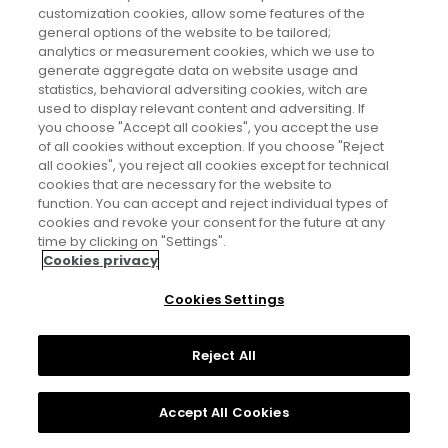
customization cookies, allow some features of the
Award for International Scientific Cooperation (2021)
general options of the website to be tailored;
analytics or measurement cookies, which we use to
Matemáticas
generate aggregate data on website usage and
statistics, behavioral adversiting cookies, witch are
used to display relevant content and adversiting. If
you choose "Accept all cookies", you accept the use
of all cookies without exception. If you choose "Reject
all cookies", you reject all cookies except for technical
cookies that are necessary for the website to
function. You can accept and reject individual types of
cookies and revoke your consent for the future at any
Aviso legal
time by clicking on "Settings".
Cookies privacy
Política de privacidad
Cookies Settings
Política de cookies
Reject All
Accept All Cookies