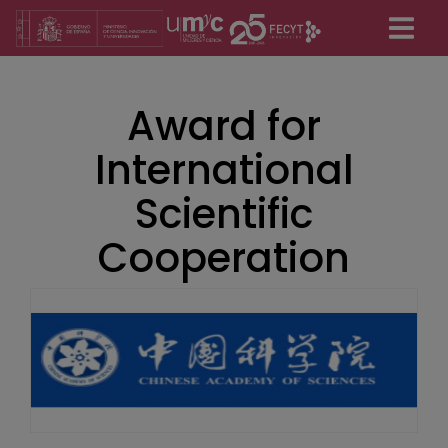
Pasar
al
contenido
principal
Award for
International
Scientific
Cooperation