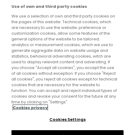
Universidad Complutense de Madrid (UCM)
Use of own and third party cookies
Premio Nacional María Moliner, en el área de
humanidades (2022)
We use a selection of own and third party cookies on
the pages of this website: Technical cookies, which
Premio de Investigación de la Comunidad de Madrid
are necessary to use the website; preference or
“Julián Marías”, a investigadores de menos de
customization cookies, allow some features of the
cuarenta años (2020)
general options of the website to be tailored;
analytics or measurement cookies, which we use to
,
,
,
,
Antropología
Ética
Filosofía
Psicología
Sociología
generate aggregate data on website usage and
statistics, behavioral adversiting cookies, witch are
used to display relevant content and adversiting. If
you choose "Accept all cookies", you accept the use
of all cookies without exception. If you choose "Reject
all cookies", you reject all cookies except for technical
cookies that are necessary for the website to
function. You can accept and reject individual types of
cookies and revoke your consent for the future at any
Aviso legal
time by clicking on "Settings".
Cookies privacy
Política de privacidad
Cookies Settings
Política de cookies