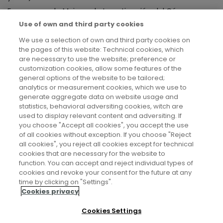
Fogazzaro a la Mujer en la Investigación del Cáncer
Use of own and third party cookies
otorgado por la Asociación Europea para la
Investigación del Cáncer (European Association for
We use a selection of own and third party cookies on
the pages of this website: Technical cookies, which
Cancer Research, EACR). Desde enero de 2023 es
are necessary to use the website; preference or
presidenta de la Asociación Española de Investigación
customization cookies, allow some features of the
general options of the website to be tailored;
sobre el Cáncer (ASEICA).
analytics or measurement cookies, which we use to
generate aggregate data on website usage and
statistics, behavioral adversiting cookies, witch are
used to display relevant content and adversiting. If
you choose "Accept all cookies", you accept the use
of all cookies without exception. If you choose "Reject
all cookies", you reject all cookies except for technical
cookies that are necessary for the website to
function. You can accept and reject individual types of
cookies and revoke your consent for the future at any
Aviso legal
time by clicking on "Settings".
Cookies privacy
Política de privacidad
Cookies Settings