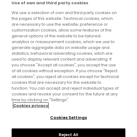
Marisol Soengas González
Use of own and third party cookies
Centro Nacional de Investigaciones Oncológicas (CNIO)
We use a selection of own and third party cookies on
ERC - Advanced Grant (2021)
the pages of this website: Technical cookies, which
are necessary to use the website; preference or
Premio Carmen y Severo Ochoa de Investigación en
customization cookies, allow some features of the
Biología Molecular (2021)
general options of the website to be tailored;
analytics or measurement cookies, which we use to
Ciencias de la Vida
generate aggregate data on website usage and
statistics, behavioral adversiting cookies, witch are
used to display relevant content and adversiting. If
you choose "Accept all cookies", you accept the use
of all cookies without exception. If you choose "Reject
all cookies", you reject all cookies except for technical
cookies that are necessary for the website to
function. You can accept and reject individual types of
cookies and revoke your consent for the future at any
Aviso legal
time by clicking on "Settings".
Cookies privacy
Política de privacidad
Cookies Settings
Política de cookies
Reject All