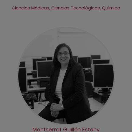
,
,
Ciencias Médicas
Ciencias Tecnológicas
Química
Montserrat Guillén Estany