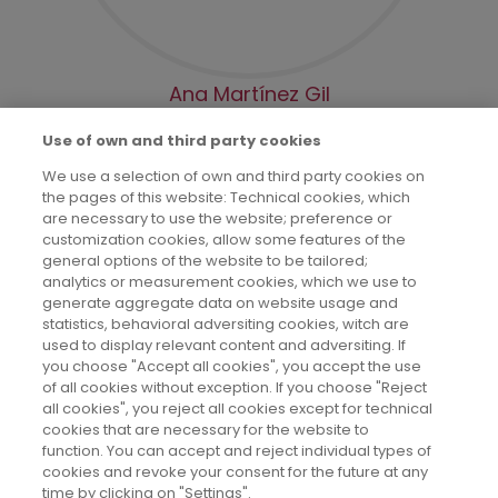
Ana Martínez Gil
Centro de Investigaciones Biológicas Margarita Salas
(CIB-CSIC)
Use of own and third party cookies
Premio Nacional de Investigación "Juan de la Cierva"
We use a selection of own and third party cookies on
en el área de Transferencia de Tecnología (2022)
the pages of this website: Technical cookies, which
are necessary to use the website; preference or
,
Ciencias de la Vida
Química
customization cookies, allow some features of the
general options of the website to be tailored;
Paginación
Página
1
Page
2
Siguiente
››
Última
Última»
analytics or measurement cookies, which we use to
actual
página
página
generate aggregate data on website usage and
statistics, behavioral adversiting cookies, witch are
used to display relevant content and adversiting. If
you choose "Accept all cookies", you accept the use
of all cookies without exception. If you choose "Reject
all cookies", you reject all cookies except for technical
cookies that are necessary for the website to
function. You can accept and reject individual types of
cookies and revoke your consent for the future at any
Aviso legal
time by clicking on "Settings".